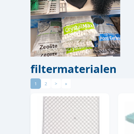
filtermaterialen
1
2
>
»