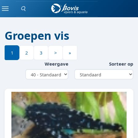
Zoeken
TROPISCHE VIS
Menu
Groepen vis
1
2
3
>
»
Weergave
Sorteer op