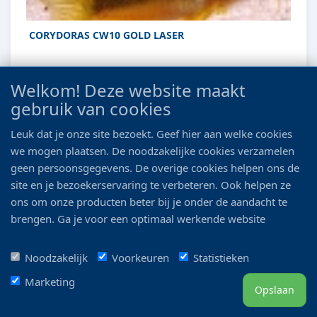
CORYDORAS CW10 GOLD LASER
Euro 16.99
Welkom! Deze website maakt
gebruik van cookies
Details
Leuk dat je onze site bezoekt. Geef hier aan welke cookies
we mogen plaatsen. De noodzakelijke cookies verzamelen
geen persoonsgegevens. De overige cookies helpen ons de
site en je bezoekerservaring te verbeteren. Ook helpen ze
ons om onze producten beter bij je onder de aandacht te
brengen. Ga je voor een optimaal werkende website
inclusief alle voordelen? Vink dan alle vakjes aan!
Noodzakelijk
Voorkeuren
Statistieken
Marketing
Opslaan
CORYDORAS ELEGANS PANTSERWELS