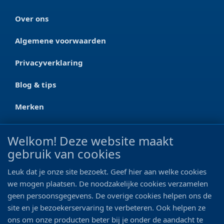
Over ons
Algemene voorwaarden
Privacyverklaring
Blog & tips
Merken
CONTACT
Welkom! Deze website maakt
gebruik van cookies
Ootmarsumseweg 125a
7665 RW Albergen
Leuk dat je onze site bezoekt. Geef hier aan welke cookies
0546 - 622 990
we mogen plaatsen. De noodzakelijke cookies verzamelen
geen persoonsgegevens. De overige cookies helpen ons de
06 - 11 19 81 42
site en je bezoekerservaring te verbeteren. Ook helpen ze
ons om onze producten beter bij je onder de aandacht te