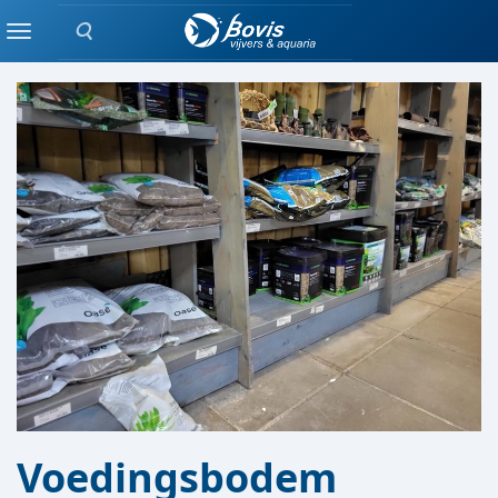
Zoeken
GROND / GRIND
Menu
Voedingsbodem