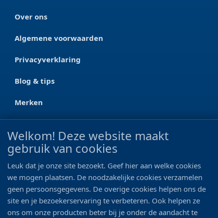
Over ons
Algemene voorwaarden
Privacyverklaring
Blog & tips
Merken
CONTACT
Welkom! Deze website maakt
gebruik van cookies
Ootmarsumseweg 125a
7665 RW Albergen
Leuk dat je onze site bezoekt. Geef hier aan welke cookies
0546 - 622 990
we mogen plaatsen. De noodzakelijke cookies verzamelen
geen persoonsgegevens. De overige cookies helpen ons de
06 - 11 19 81 42
site en je bezoekerservaring te verbeteren. Ook helpen ze
ons om onze producten beter bij je onder de aandacht te