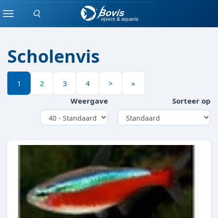
Zoeken
TROPISCHE VIS
Menu
Scholenvis
1
2
3
4
>
»
Weergave
Sorteer op