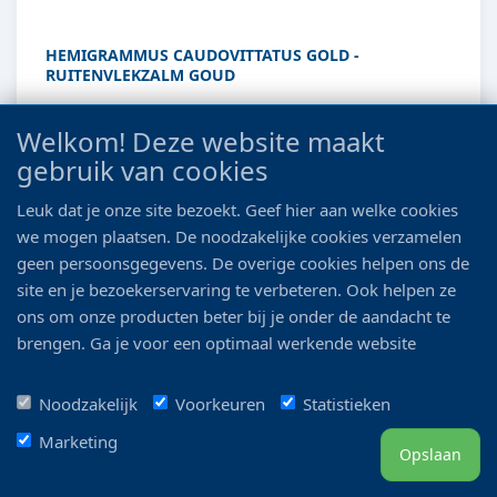
HEMIGRAMMUS CAUDOVITTATUS GOLD -
RUITENVLEKZALM GOUD
Euro 1.55
Welkom! Deze website maakt
gebruik van cookies
Details
Leuk dat je onze site bezoekt. Geef hier aan welke cookies
we mogen plaatsen. De noodzakelijke cookies verzamelen
geen persoonsgegevens. De overige cookies helpen ons de
site en je bezoekerservaring te verbeteren. Ook helpen ze
ons om onze producten beter bij je onder de aandacht te
brengen. Ga je voor een optimaal werkende website
inclusief alle voordelen? Vink dan alle vakjes aan!
Noodzakelijk
Voorkeuren
Statistieken
Marketing
Opslaan
HEMIGRAMMUS ERYTHROZONES - VUURNEON