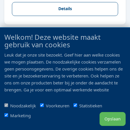
Details
Welkom! Deze website maakt
gebruik van cookies
Leuk dat je onze site bezoekt. Geef hier aan welke cookies
we mogen plaatsen. De noodzakelijke cookies verzamelen
geen persoonsgegevens. De overige cookies helpen ons de
site en je bezoekerservaring te verbeteren. Ook helpen ze
ons om onze producten beter bij je onder de aandacht te
brengen. Ga je voor een optimaal werkende website
SLAK TYLOMENIA SPEC. KONIJNESLAK GOUD
inclusief alle voordelen? Vink dan alle vakjes aan!
Noodzakelijk
Voorkeuren
Statistieken
prijs op aanvraag
Marketing
Opslaan
Details