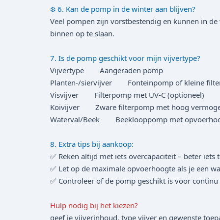
❄️ 6. Kan de pomp in de winter aan blijven?
Veel pompen zijn vorstbestendig en kunnen in de wi
binnen op te slaan.
7. Is de pomp geschikt voor mijn vijvertype?
Vijvertype Aangeraden pomp
Planten-/sier­vijver Fonteinpomp of kleine fil
Visvijver Filterpomp met UV-C (optioneel)
Koivijver Zware filterpomp met hoog vermog
Waterval/Beek Beeklooppomp met opvoerhoo
8. Extra tips bij aankoop:
✅ Reken altijd met iets overcapaciteit – beter iets 
✅ Let op de maximale opvoerhoogte als je een wa
✅ Controleer of de pomp geschikt is voor continu
Hulp nodig bij het kiezen?
geef je vijverinhoud, type vijver en gewenste toe