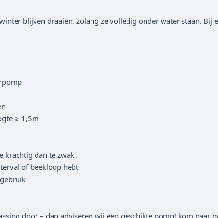
nter blijven draaien, zolang ze volledig onder water staan. Bij e
terpomp
en
gte ≥ 1,5m
te krachtig dan te zwak
terval of beekloop hebt
 gebruik
passing door – dan adviseren wij een geschikte pomp! kom naar on