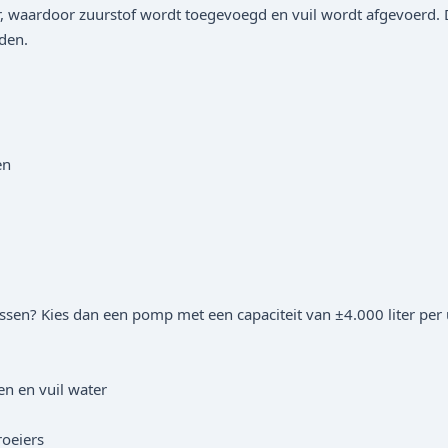
r, waardoor zuurstof wordt toegevoegd en vuil wordt afgevoerd. Di
uden.
en
issen? Kies dan een pomp met een capaciteit van ±4.000 liter per u
en en vuil water
roeiers