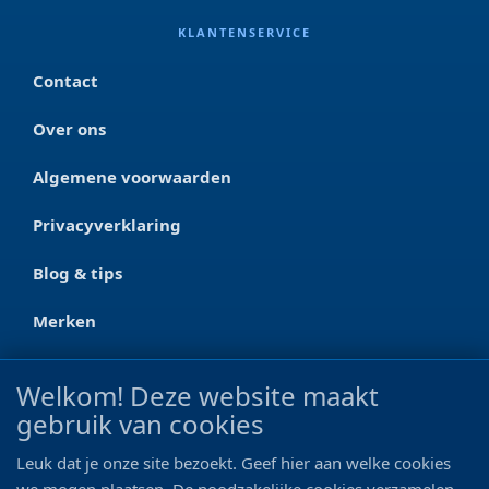
KLANTENSERVICE
Contact
Over ons
Algemene voorwaarden
Privacyverklaring
Blog & tips
Merken
CONTACT
Welkom! Deze website maakt
gebruik van cookies
Ootmarsumseweg 125a
7665 RW Albergen
Leuk dat je onze site bezoekt. Geef hier aan welke cookies
0546 - 622 990