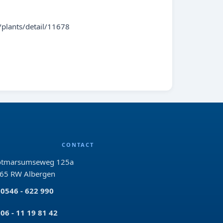
plants/detail/11678
CONTACT
tmarsumseweg 125a
65 RW Albergen
0546 - 622 990
06 - 11 19 81 42